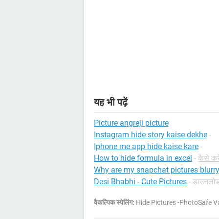
यह भी पढ़ें
Picture angreji picture
Instagram hide story kaise dekhe
-
Iphone me app hide kaise kare
-
How to hide formula in excel
-
कैसे क
Why are my snapchat pictures blurr
Desi Bhabhi - Cute Pictures
-
डाउनलोड 
वैकल्पिक स्पेलिंग:
Hide Pictures -PhotoSafe V