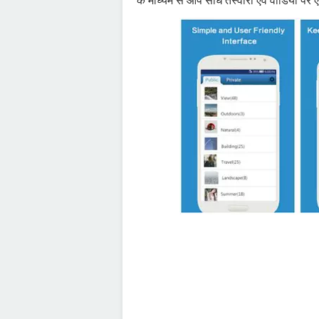
के माध्यम से आप सीधे तस्वीरों एवं वीडियो प