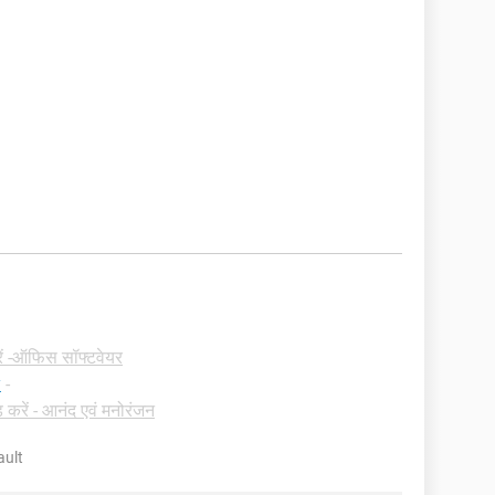
रें -ऑफिस सॉफ्टवेयर
y
-
करें - आनंद एवं मनोरंजन
ault