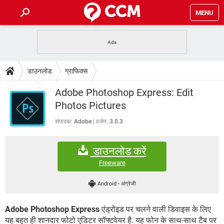
MENU
होम
JioMart से सामान ऑर्डर करें
प्रेगनेंसी ऐप्स
टेक-स्पेशल
डाउनलोड
ग्राफिक्स
फोन पर अकाउंट बैलेंस चेक
TIKTOK होम फीड मैनेज करें
2020 के फ्री एंटीवायरस
JioPhone में ArogyaSetu ऐप
डाउनलोड
Adobe Photoshop Express: Edit
WhatsApp Hack हो गया?
Lucky Patcher यूज करें
बेस्ट फ्री ऑनलाइन गेम्स
Photos Pictures
Vidmate
PUBG Mobile
FORUM
संपादक:
Adobe
वर्जन:
3.0.3
WhatsRemoved+
TikTok Account Freeze हो गया
JioPhone में TikTok डाउनलोड
एनसाइक्लोपीडिया
डाउनलोड करें
SBI बैंक अकाउंट नंबर पता करें
केबल और कनेक्टर्स
कंप्यूटर बस
Freeware
सीरियल और पैरलल पोर्ट
Android
-
अंग्रेजी
Adobe Photoshop Express
एंड्रोइड पर चलने वाली डिवाइस के लिए
यह बहुत ही शानदार फोटो एडिटर सॉफ्टवेयर है. यह फोन के साथ-साथ टैब पर