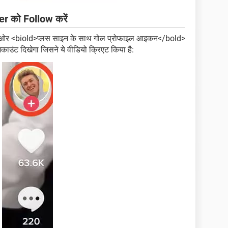
r को Follow करें
नी ओर <biold>प्लस साइन के साथ गोल प्रोफाइल आइकन</bold>
ाउंट दिखेगा जिसने ये वीडियो क्रिएट किया है: