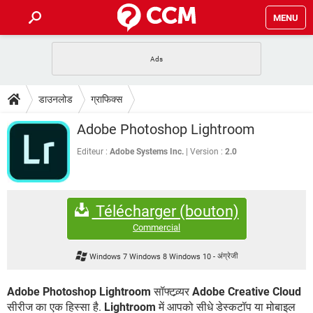
MENU
होम
JioMart से सामान ऑर्डर करें
प्रेगनेंसी ऐप्स
टेक-स्पेशल
डाउनलोड
ग्राफिक्स
फोन पर अकाउंट बैलेंस चेक
TIKTOK होम फीड मैनेज करें
2020 के फ्री एंटीवायरस
JioPhone में ArogyaSetu ऐप
डाउनलोड
Adobe Photoshop Lightroom
WhatsApp Hack हो गया?
Lucky Patcher यूज करें
बेस्ट फ्री ऑनलाइन गेम्स
Vidmate
PUBG Mobile
Editeur :
Adobe Systems Inc.
Version :
2.0
FORUM
WhatsRemoved+
TikTok Account Freeze हो गया
JioPhone में TikTok डाउनलोड
एनसाइक्लोपीडिया
Télécharger (bouton)
SBI बैंक अकाउंट नंबर पता करें
केबल और कनेक्टर्स
कंप्यूटर बस
Commercial
सीरियल और पैरलल पोर्ट
Windows 7 Windows 8 Windows 10
-
अंग्रेजी
Adobe Photoshop Lightroom
सॉफ्टव्र्यर
Adobe Creative Cloud
सीरीज का एक हिस्सा है.
Lightroom
में आपको सीधे डेस्कटॉप या मोबाइल