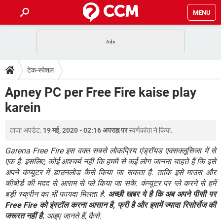
MENU
होम
JioMart से सामान ऑर्डर करें
प्रेगनेंसी ऐप्स
टेक-स्पेशल
टेक-स्पेशल
फोन पर अकाउंट बैलेंस चेक
TIKTOK होम फीड मैनेज करें
2020 के फ्री एंटीवायरस
JioPhone में ArogyaSetu ऐप
डाउनलोड
Apney PC per Free Fire kaise play
WhatsApp Hack हो गया?
Lucky Patcher यूज करें
बेस्ट फ्री ऑनलाइन गेम्स
karein
Vidmate
PUBG Mobile
FORUM
WhatsRemoved+
ताजा अपडेट:
19 मई, 2020 - 02:16 अपराह्न पर
स्वर्णकांता
ने किया.
TikTok Account Freeze हो गया
JioPhone में TikTok डाउनलोड
एनसाइक्लोपीडिया
SBI बैंक अकाउंट नंबर पता करें
Garena Free Fire इस वक्त सबसे लोकप्रिय एंड्रॉयड एक्सक्लूसिव्स में से
केबल और कनेक्टर्स
कंप्यूटर बस
एक है. इसलिए, कोई आश्चर्य नहीं कि हममें से कई लोग जानना चाहते हैं कि इसे
अपने कंप्यूटर में डाउनलोड कैसे किया जा सकता है. ताकि इसे माउस और
सीरियल और पैरलल पोर्ट
कीबोर्ड की मदद से आराम से प्ले किया जा सके. कंप्यूटर पर प्ले करने से हमें
बड़ी स्क्रीन का भी फायदा मिलता है.
अच्छी खबर ये है कि अब अपने पीसी पर
Free Fire को इंस्टॉल करना आसान है, फ्री है और इसमें ज्यादा रिसोर्सेज की
जरूरत नहीं है.
आइए जानते हैं, कैसे.