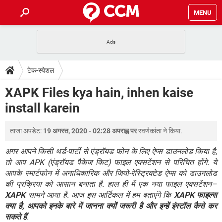
MENU
होम
JioMart से सामान ऑर्डर करें
प्रेगनेंसी ऐप्स
टेक-स्पेशल
टेक-स्पेशल
फोन पर अकाउंट बैलेंस चेक
TIKTOK होम फीड मैनेज करें
2020 के फ्री एंटीवायरस
JioPhone में ArogyaSetu ऐप
डाउनलोड
XAPK Files kya hain, inhen kaise
WhatsApp Hack हो गया?
Lucky Patcher यूज करें
बेस्ट फ्री ऑनलाइन गेम्स
install karein
Vidmate
PUBG Mobile
FORUM
WhatsRemoved+
ताजा अपडेट:
19 अगस्त, 2020 - 02:28 अपराह्न पर
स्वर्णकांता
ने किया.
TikTok Account Freeze हो गया
JioPhone में TikTok डाउनलोड
एनसाइक्लोपीडिया
SBI बैंक अकाउंट नंबर पता करें
अगर आपने किसी थर्ड-पार्टी से एंड्रॉयड फोन के लिए ऐप्स डाउनलोड किया है,
केबल और कनेक्टर्स
कंप्यूटर बस
तो आप APK (एंड्रॉयड पैकेज किट) फाइल एक्सटेंशन से परिचित होंगे. ये
आपके स्मार्टफोन में अनाधिकारिक और जियो-रेस्ट्रिक्टेड ऐप्स को डाउनलोड
सीरियल और पैरलल पोर्ट
की प्रक्रिया को आसान बनाता है. हाल ही में एक नया फाइल एक्सटेंशन–
XAPK
सामने आया है. आज इस आर्टिकल में हम बताएंगे कि
XAPK फाइल्स
क्या है, आपको इनके बारे में जानना क्यों जरूरी है और इन्हें इंस्टॉल कैसे कर
सकते हैं
.