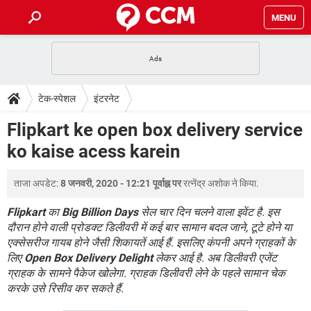
MENU
होम
JioMart से सामान ऑर्डर करें
प्रेगनेंसी ऐप्स
टेक-स्पेशल
टेक-स्पेशल
इंटरनेट
फोन पर अकाउंट बैलेंस चेक
TIKTOK होम फीड मैनेज करें
2020 के फ्री एंटीवायरस
JioPhone में ArogyaSetu ऐप
डाउनलोड
Flipkart ke open box delivery service
WhatsApp Hack हो गया?
Lucky Patcher यूज करें
बेस्ट फ्री ऑनलाइन गेम्स
ko kaise acess karein
Vidmate
PUBG Mobile
FORUM
WhatsRemoved+
ताजा अपडेट:
8 जनवरी, 2020 - 12:21 पूर्वाह्न पर
रत्नेंद्र अशोक
ने किया.
TikTok Account Freeze हो गया
JioPhone में TikTok डाउनलोड
एनसाइक्लोपीडिया
SBI बैंक अकाउंट नंबर पता करें
Flipkart
का
Big Billion Days
सेल चार दिन चलने वाला इवेंट है. इस
केबल और कनेक्टर्स
कंप्यूटर बस
दौरान होने वाली प्रोडक्ट डिलीवरी में कई बार सामान बदल जाने, टूटे होने या
एक्सेसरीज गायब होने जैसी शिकायतें आई हैं. इसलिए कंपनी अपने ग्राहकों के
सीरियल और पैरलल पोर्ट
लिए
Open Box Delivery Delight
लेकर आई है. अब डिलीवरी एजेंट
ग्राहक के सामने पैकेज खोलेगा. ग्राहक डिलीवरी लेने के पहले सामान चेक
करके उसे रिसीव कर सकते हैं.