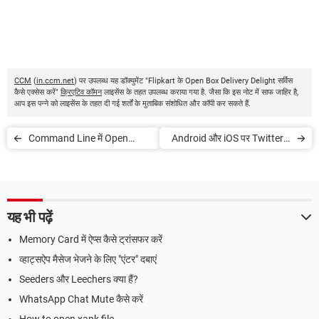
CCM
(
in.ccm.net
) पर उपलब्ध यह डॉक्युमेंट "Flipkart के Open Box Delivery Delight सर्विस
कैसे एक्सेस करें"
क्रिएटिव कॉमन
लाइसेंस के तहत उपलब्ध कराया गया है. जैसा कि इस नोट में साफ जाहिर है,
आप इस पन्ने को लाइसेंस के तहत दी गई शर्तों के मुताबिक संशोधित और कॉपी कर सकते हैं.
Command Line में Open
Android और iOS पर Twitter में
Ports की लिस्ट कैसे डिस्पले करें
‘Data saver’ एनेबल कैसे करें
यह भी पढ़ें
Memory Card में ऐप्स कैसे ट्रांसफर करें
व्हाट्सऐप मैसेज भेजने के लिए "एंटर" दबाएं
Seeders और Leechers क्या हैं?
WhatsApp Chat Mute कैसे करें