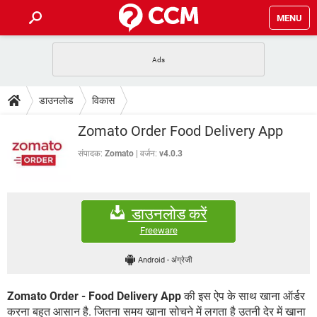
MENU
होम
JioMart से सामान ऑर्डर करें
प्रेगनेंसी ऐप्स
टेक-स्पेशल
डाउनलोड
विकास
फोन पर अकाउंट बैलेंस चेक
TIKTOK होम फीड मैनेज करें
2020 के फ्री एंटीवायरस
JioPhone में ArogyaSetu ऐप
डाउनलोड
Zomato Order Food Delivery App
WhatsApp Hack हो गया?
Lucky Patcher यूज करें
बेस्ट फ्री ऑनलाइन गेम्स
Vidmate
PUBG Mobile
संपादक:
Zomato
वर्जन:
v4.0.3
FORUM
WhatsRemoved+
TikTok Account Freeze हो गया
JioPhone में TikTok डाउनलोड
एनसाइक्लोपीडिया
डाउनलोड करें
SBI बैंक अकाउंट नंबर पता करें
केबल और कनेक्टर्स
कंप्यूटर बस
Freeware
सीरियल और पैरलल पोर्ट
Android
-
अंग्रेजी
Zomato Order - Food Delivery App
की इस ऐप के साथ खाना ऑर्डर
करना बहुत आसान है. जितना समय खाना सोचने में लगता है उतनी देर में खाना