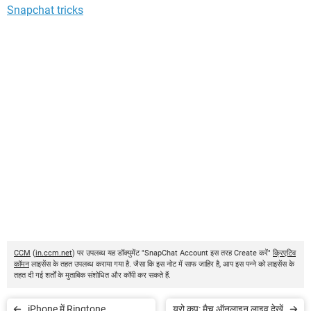
Snapchat tricks
CCM
(
in.ccm.net
) पर उपलब्ध यह डॉक्युमेंट "SnapChat Account इस तरह Create करें"
क्रिएटिव
कॉमन
लाइसेंस के तहत उपलब्ध कराया गया है. जैसा कि इस नोट में साफ जाहिर है, आप इस पन्ने को लाइसेंस के
तहत दी गई शर्तों के मुताबिक संशोधित और कॉपी कर सकते हैं.
iPhone में Ringtone
यूरो कप: मैच ऑनलाइन लाइव देखें