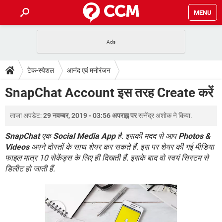
MENU
होम
JioMart से सामान ऑर्डर करें
प्रेगनेंसी ऐप्स
टेक-स्पेशल
टेक-स्पेशल
आनंद एवं मनोरंजन
फोन पर अकाउंट बैलेंस चेक
TIKTOK होम फीड मैनेज करें
2020 के फ्री एंटीवायरस
JioPhone में ArogyaSetu ऐप
डाउनलोड
SnapChat Account इस तरह Create करें
WhatsApp Hack हो गया?
Lucky Patcher यूज करें
बेस्ट फ्री ऑनलाइन गेम्स
Vidmate
PUBG Mobile
FORUM
ताजा अपडेट:
29 नवम्बर, 2019 - 03:56 अपराह्न पर
रत्नेंद्र अशोक
ने किया.
WhatsRemoved+
TikTok Account Freeze हो गया
JioPhone में TikTok डाउनलोड
SnapChat
एक
Social Media App
है. इसकी मदद से आप
Photos &
एनसाइक्लोपीडिया
Videos
अपने दोस्तों के साथ शेयर कर सकते हैं. इस पर शेयर की गई मीडिया
SBI बैंक अकाउंट नंबर पता करें
फाइल मात्र 10 सेकेंड्स के लिए ही दिखती हैं. इसके बाद वो स्वयं सिस्टम से
केबल और कनेक्टर्स
कंप्यूटर बस
डिलीट हो जाती हैं.
सीरियल और पैरलल पोर्ट