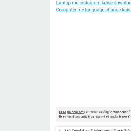
Laptop me instagram kaise downloa
Computer me language change kaise
CCM
(
in.ccm.net
) पर उपलब्ध यह डॉक्युमेंट "Snapchat में 
कि इस नोट में साफ जाहिर है, आप इस पन्ने को लाइसेंस के तहत दी 
MS Excel में एक ही Workbook में डाटा कैसे म