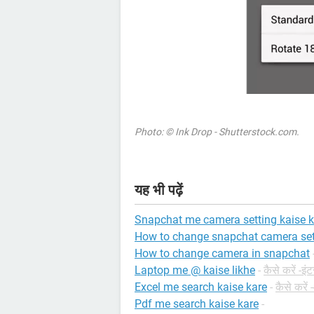
Photo: © Ink Drop - Shutterstock.com.
यह भी पढ़ें
Snapchat me camera setting kaise k
How to change snapchat camera set
How to change camera in snapchat
Laptop me @ kaise likhe
-
कैसे करें -इं
Excel me search kaise kare
-
कैसे करे
Pdf me search kaise kare
-