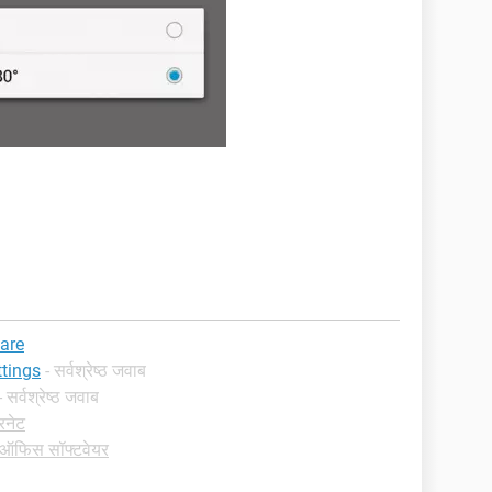
are
tings
- सर्वश्रेष्ठ जवाब
- सर्वश्रेष्ठ जवाब
टरनेट
ं -ऑफिस सॉफ्टवेयर