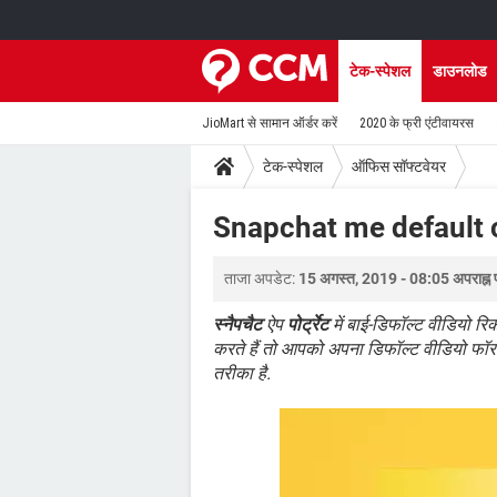
टेक-स्पेशल
डाउनलोड
JioMart से सामान ऑर्डर करें
2020 के फ्री एंटीवायरस
टेक-स्पेशल
ऑफिस सॉफ्टवेयर
Snapchat me default 
ताजा अपडेट:
15 अगस्त, 2019 - 08:05 अपराह्न 
स्नैपचैट
ऐप
पोर्ट्रेट
में बाई-डिफॉल्ट वीडियो रि
करते हैं तो आपको अपना डिफॉल्ट वीडियो फॉर
तरीका है.