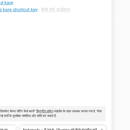
d kare
-
 kare shortcut key
-
कैसे करें -हार्डवेयर
डिफॉल्ट कैमरा सेटिंग कैसे बदलें"
क्रिएटिव कॉमन
लाइसेंस के तहत उपलब्ध कराया गया है. जैसा
गई शर्तों के मुताबिक संशोधित और कॉपी कर सकते हैं.
ूव या
Notepad++ में XML Plugins को कैसे इंस्टॉल करें