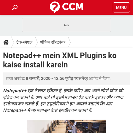
MENU
होम
JioMart से सामान ऑर्डर करें
प्रेगनेंसी ऐप्स
टेक-स्पेशल
टेक-स्पेशल
ऑफिस सॉफ्टवेयर
फोन पर अकाउंट बैलेंस चेक
TIKTOK होम फीड मैनेज करें
2020 के फ्री एंटीवायरस
JioPhone में ArogyaSetu ऐप
डाउनलोड
Notepad++ mein XML Plugins ko
WhatsApp Hack हो गया?
Lucky Patcher यूज करें
बेस्ट फ्री ऑनलाइन गेम्स
kaise install karein
Vidmate
PUBG Mobile
FORUM
WhatsRemoved+
ताजा अपडेट:
8 जनवरी, 2020 - 12:56 पूर्वाह्न पर
रत्नेंद्र अशोक
ने किया.
TikTok Account Freeze हो गया
JioPhone में TikTok डाउनलोड
एनसाइक्लोपीडिया
SBI बैंक अकाउंट नंबर पता करें
Notepad++
एक टेक्सट एडिटर है. इसके जरिए आप अपने सोर्स कोड को
केबल और कनेक्टर्स
कंप्यूटर बस
एडिट कर सकते हैं. आप चाहें तो इसमें प्लग-इन ऐड करके इसका और ज्यादा
इस्तेमाल कर सकते हैं. इस ट्यूटोरियल में हम आपको बताएंगे कि आप
सीरियल और पैरलल पोर्ट
Notepad++ में नए प्लग-इन कैसे इंस्टॉल कर सकते हैं.