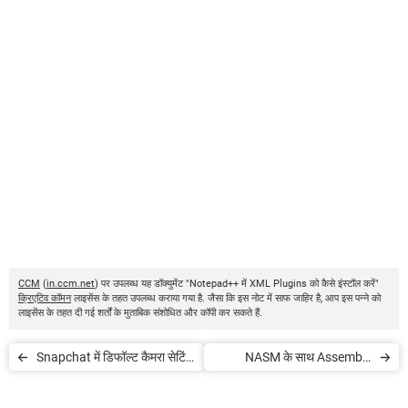
CCM
(
in.ccm.net
) पर उपलब्ध यह डॉक्युमेंट "Notepad++ में XML Plugins को कैसे इंस्टॉल करें"
क्रिएटिव कॉमन
लाइसेंस के तहत उपलब्ध कराया गया है. जैसा कि इस नोट में साफ जाहिर है, आप इस पन्ने को
लाइसेंस के तहत दी गई शर्तों के मुताबिक संशोधित और कॉपी कर सकते हैं.
Snapchat में डिफॉल्ट कैमरा सेटिंग
NASM के साथ Assembly
कैसे बदलें
Program को कंपाइल करें