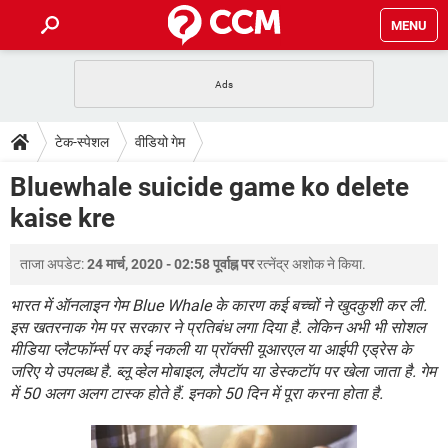
MENU
होम
JioMart से सामान ऑर्डर करें
प्रेगनेंसी ऐप्स
टेक-स्पेशल
टेक-स्पेशल
वीडियो गेम
फोन पर अकाउंट बैलेंस चेक
TIKTOK होम फीड मैनेज करें
2020 के फ्री एंटीवायरस
JioPhone में ArogyaSetu ऐप
डाउनलोड
Bluewhale suicide game ko delete
WhatsApp Hack हो गया?
Lucky Patcher यूज करें
बेस्ट फ्री ऑनलाइन गेम्स
kaise kre
Vidmate
PUBG Mobile
FORUM
WhatsRemoved+
ताजा अपडेट:
24 मार्च, 2020 - 02:58 पूर्वाह्न पर
रत्नेंद्र अशोक
ने किया.
TikTok Account Freeze हो गया
JioPhone में TikTok डाउनलोड
एनसाइक्लोपीडिया
SBI बैंक अकाउंट नंबर पता करें
भारत में ऑनलाइन गेम Blue Whale के कारण कई बच्चों ने खुदकुशी कर ली.
केबल और कनेक्टर्स
कंप्यूटर बस
इस खतरनाक गेम पर सरकार ने प्रतिबंध लगा दिया है. लेकिन अभी भी सोशल
मीडिया प्लैटफॉर्म्स पर कई नकली या प्रॉक्सी यूआरएल या आईपी एड्रेस के
सीरियल और पैरलल पोर्ट
जरिए ये उपलब्ध है. ब्लू व्हेल मोबाइल, लैपटॉप या डेस्कटॉप पर खेला जाता है. गेम
में 50 अलग अलग टास्क होते हैं. इनको 50 दिन में पूरा करना होता है.