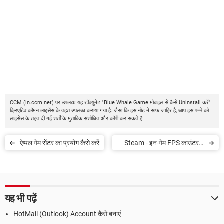
CCM
(
in.ccm.net
) पर उपलब्ध यह डॉक्युमेंट "Blue Whale Game मोबाइल से कैसे Uninstall करें"
क्रिएटिव कॉमन
लाइसेंस के तहत उपलब्ध कराया गया है. जैसा कि इस नोट में साफ जाहिर है, आप इस पन्ने को
लाइसेंस के तहत दी गई शर्तों के मुताबिक संशोधित और कॉपी कर सकते हैं.
ऐप्पल गेम सेंटर का प्रयोग कैसे करें
Steam - इन-गेम FPS काउंटर में
डिस्पले करें
यह भी पढ़ें
HotMail (Outlook) Account कैसे बनाएं