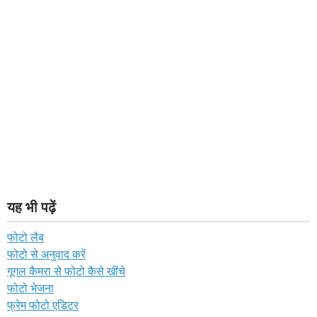
यह भी पढ़ें
फोटो लैब
फोटो से अनुवाद करें
गूगल कैमरा से फोटो कैसे खींचे
फोटो भेजना
फ्रेम फोटो एडिटर