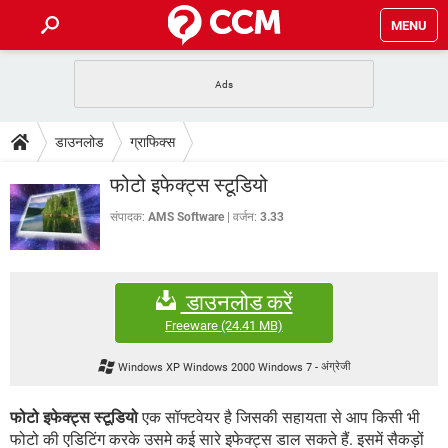
MENU
होम
JioMart से सामान ऑर्डर करें
प्रेगनेंसी ऐप्स
टेक-स्पेशल
डाउनलोड
ग्राफिक्स
फोन पर अकाउंट बैलेंस चेक
TIKTOK होम फीड मैनेज करें
2020 के फ्री एंटीवायरस
JioPhone में ArogyaSetu ऐप
डाउनलोड
फोटो इफेक्ट्स स्टूडियो
WhatsApp Hack हो गया?
Lucky Patcher यूज करें
बेस्ट फ्री ऑनलाइन गेम्स
Vidmate
PUBG Mobile
संपादक:
AMS Software
वर्जन:
3.33
FORUM
WhatsRemoved+
TikTok Account Freeze हो गया
JioPhone में TikTok डाउनलोड
एनसाइक्लोपीडिया
डाउनलोड करें
SBI बैंक अकाउंट नंबर पता करें
केबल और कनेक्टर्स
कंप्यूटर बस
Freeware
(24.41 MB)
सीरियल और पैरलल पोर्ट
Windows XP Windows 2000 Windows 7
-
अंग्रेजी
फोटो इफेक्ट्स स्टूडियो
एक सॉफ्टवेयर है जिसकी सहायता से आप किसी भी
फोटो की एडिटिंग करके उसमे कई सारे इफेक्ट्स डाल सकते हैं. इसमें सैकड़ों