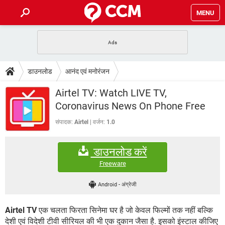
MENU
होम
JioMart से सामान ऑर्डर करें
प्रेगनेंसी ऐप्स
टेक-स्पेशल
डाउनलोड
आनंद एवं मनोरंजन
फोन पर अकाउंट बैलेंस चेक
TIKTOK होम फीड मैनेज करें
2020 के फ्री एंटीवायरस
JioPhone में ArogyaSetu ऐप
डाउनलोड
Airtel TV: Watch LIVE TV,
WhatsApp Hack हो गया?
Lucky Patcher यूज करें
बेस्ट फ्री ऑनलाइन गेम्स
Coronavirus News On Phone Free
Vidmate
PUBG Mobile
FORUM
संपादक:
Airtel
वर्जन:
1.0
WhatsRemoved+
TikTok Account Freeze हो गया
JioPhone में TikTok डाउनलोड
एनसाइक्लोपीडिया
डाउनलोड करें
SBI बैंक अकाउंट नंबर पता करें
केबल और कनेक्टर्स
कंप्यूटर बस
Freeware
सीरियल और पैरलल पोर्ट
Android
-
अंग्रेजी
Airtel TV
एक चलता फिरता सिनेमा घर है जो केवल फिल्मों तक नहीं बल्कि
देशी एवं विदेशी टीवी सीरियल की भी एक दुकान जैसा है. इसको इंस्टाल कीजिए