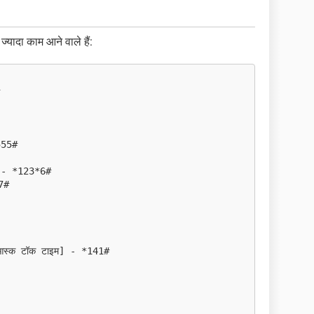
्यादा काम आने वाले हैं:
555#
ंस - *123*6#
7#
ड आस्क टॉक टाइम] - *141#