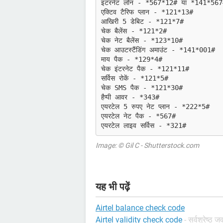
इंटरनेट लोन - *567*12# या *141*567
एक्टिव टैरिफ प्लान - *121*13#
आखिरी 5 डेबिट - *121*7#
चेक बैलेंस - *121*2#
चेक नेट बैलेंस - *123*10#
चेक आउटस्टैंडिंग अमाउंट - *141*001#
माय पैक - *129*4#
चेक इंटरनेट पैक - *121*11#
सर्विस रोकें - *121*5#
चेक SMS पैक - *121*30#
हैप्पी आवर - *343#
एयरटेल 5 रुपए नेट प्लान - *222*5#
एयरटेल नेट पैक - *567#
एयरटेल लाइव सर्विस - *321#
Image: © Gil C - Shutterstock.com
यह भी पढ़ें
Airtel balance check code
Airtel validity check code
- सर्वश्रेष्ठ ज