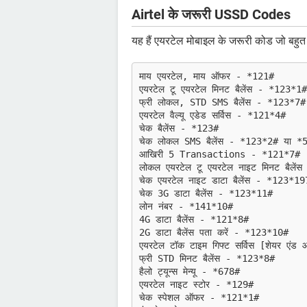
Airtel के जरूरी USSD Codes
यह हैं एयरटेल मोबाइल के जरूरी कोड जो बहुत ज
माय एयरटेल, माय ऑफर - *121#
एयरटेल टू एयरटेल मिनट बैलेंस - *123*1#
फ्री लोकल, STD SMS बैलेंस - *123*7#
एयरटेल वैल्यू एडेड सर्विस - *121*4#
चेक बैलेंस - *123#
चेक लोकल SMS बैलेंस - *123*2# या *
आखिरी 5 Transactions - *121*7#
लोकल एयरटेल टू एयरटेल नाइट मिनट बैले
चेक एयरटेल नाइट डाटा बैलेंस - *123*19
चेक 3G डाटा बैलेंस - *123*11#
लोन नंबर - *141*10#
4G डाटा बैलेंस - *121*8#
2G डाटा बैलेंस पता करें - *123*10#
एयरटेल टॉक टाइम गिफ्ट सर्विस [शेयर एं
फ्री STD मिनट बैलेंस - *123*8#
हैलो ट्यून्स मेन्यू - *678#
एयरटेल नाइट स्टोर - *129#
चेक स्पेशल ऑफर - *121*1#