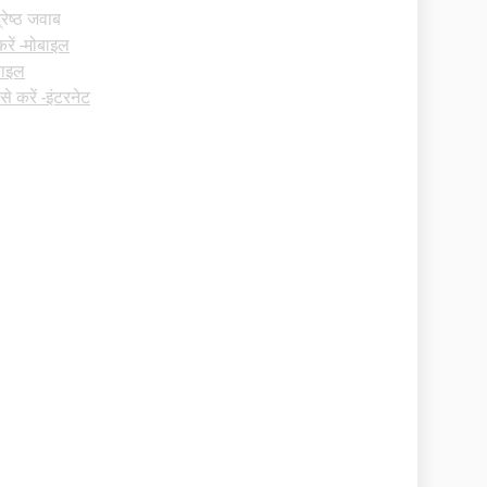
्रेष्ठ जवाब
करें -मोबाइल
ोबाइल
से करें -इंटरनेट