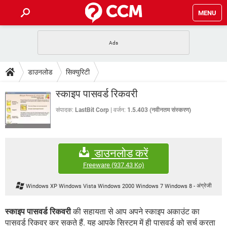
MENU
होम
JioMart से सामान ऑर्डर करें
प्रेगनेंसी ऐप्स
टेक-स्पेशल
डाउनलोड
सिक्युरिटी
फोन पर अकाउंट बैलेंस चेक
TIKTOK होम फीड मैनेज करें
2020 के फ्री एंटीवायरस
JioPhone में ArogyaSetu ऐप
डाउनलोड
स्काइप पासवर्ड रिकवरी
WhatsApp Hack हो गया?
Lucky Patcher यूज करें
बेस्ट फ्री ऑनलाइन गेम्स
Vidmate
PUBG Mobile
संपादक:
LastBit Corp
वर्जन:
1.5.403 (नवीनतम संस्करण)
FORUM
WhatsRemoved+
TikTok Account Freeze हो गया
JioPhone में TikTok डाउनलोड
एनसाइक्लोपीडिया
डाउनलोड करें
SBI बैंक अकाउंट नंबर पता करें
केबल और कनेक्टर्स
कंप्यूटर बस
Freeware
(937.43 Ko)
सीरियल और पैरलल पोर्ट
Windows XP Windows Vista Windows 2000 Windows 7 Windows 8
-
अंग्रेजी
स्काइप पासवर्ड रिकवरी
की सहायता से आप अपने स्काइप अकाउंट का
पासवर्ड रिकवर कर सकते हैं. यह आपके सिस्टम में ही पासवर्ड को सर्च करता