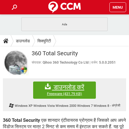
MENU
होम
JioMart से सामान ऑर्डर करें
प्रेगनेंसी ऐप्स
टेक-स्पेशल
डाउनलोड
सिक्युरिटी
फोन पर अकाउंट बैलेंस चेक
TIKTOK होम फीड मैनेज करें
2020 के फ्री एंटीवायरस
JioPhone में ArogyaSetu ऐप
डाउनलोड
360 Total Security
WhatsApp Hack हो गया?
Lucky Patcher यूज करें
बेस्ट फ्री ऑनलाइन गेम्स
Vidmate
PUBG Mobile
संपादक:
Qihoo 360 Technology Co Ltd
वर्जन:
5.0.0.2051
FORUM
WhatsRemoved+
TikTok Account Freeze हो गया
JioPhone में TikTok डाउनलोड
एनसाइक्लोपीडिया
डाउनलोड करें
SBI बैंक अकाउंट नंबर पता करें
केबल और कनेक्टर्स
कंप्यूटर बस
Freeware
(431.79 KB)
सीरियल और पैरलल पोर्ट
Windows XP Windows Vista Windows 2000 Windows 7 Windows 8
-
अंग्रेजी
360 Total Security
एक शानदार एंटीवायरस प्रोग्राम है जिसको आप अपने
विंडोज सिस्टम पर मात्र 2 मिनट से कम समय में इंस्टाल कर सकते हैं. यह पूरे