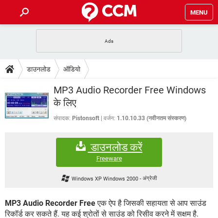
MENU
होम
JioMart से सामान ऑर्डर करें
प्रेगनेंसी ऐप्स
टेक-स्पेशल
डाउनलोड
ऑडियो
फोन पर अकाउंट बैलेंस चेक
TIKTOK होम फीड मैनेज करें
2020 के फ्री एंटीवायरस
JioPhone में ArogyaSetu ऐप
डाउनलोड
MP3 Audio Recorder Free Windows
WhatsApp Hack हो गया?
Lucky Patcher यूज करें
बेस्ट फ्री ऑनलाइन गेम्स
के लिए
Vidmate
PUBG Mobile
FORUM
संपादक:
Pistonsoft
वर्जन:
1.10.10.33 (नवीनतम संस्करण)
WhatsRemoved+
TikTok Account Freeze हो गया
JioPhone में TikTok डाउनलोड
एनसाइक्लोपीडिया
डाउनलोड करें
SBI बैंक अकाउंट नंबर पता करें
केबल और कनेक्टर्स
कंप्यूटर बस
Freeware
सीरियल और पैरलल पोर्ट
Windows XP Windows 2000
-
अंग्रेजी
MP3 Audio Recorder Free
एक ऐप है जिसकी सहायता से आप साउंड
रिकॉर्ड कर सकते हैं. यह कई श्रोतों से साउंड को रिसीव करने में सक्षम है.