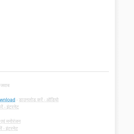
्ठ जवाब
ownload
-
डाउनलोड करें - ऑडियो
ं - इंटरनेट
 एवं मनोरंजन
 - इंटरनेट