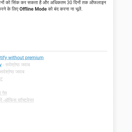
गानों को सिंक कर सकता है और अधिकतम 30 दिनों तक ऑफलाइन
करने के लिए
Offline Mode
को बंद करना ना भूलें.
otify without premium
y
- सर्वश्रेष्ठ जवाब
 सर्वश्रेष्ठ जवाब
ेट
ो गेम
रें -ऑफिस सॉफ्टवेयर