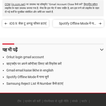
CCM
(
in.ccm.net
) पर उपलब्ध यह डॉक्युमेंट "Gmail Account Close कैसे करें"
क्रिएटिव कॉमन
लाइसेंस के तहत उपलब्ध कराया गया है. जैसा कि इस नोट में साफ जाहिर है, आप इस पन्ने को लाइसेंस के तहत
दी गई शर्तों के मुताबिक संशोधित और कॉपी कर सकते हैं.
iOS 9: शेक टू अनडू फीचर हटाएं
Spotify Offline Mode में गाना
सुनें
यह भी पढ़ें
Orkut login gmail account
व्हाट्सऐप पर अपने कॉन्टैक्ट लिस्ट को रिफ्रेश करें
Gmail email kaise likhe in english
Spotify Offline Mode में गाना सुनें
Samsung Reject List से Number कैसे हटाएं
टीम
प्रयोग की शर्तें
गोपनीयता से जुड़ी नीति
संपर्क
चार्टर