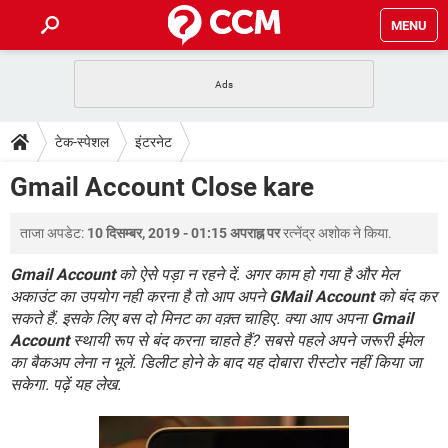
MENU
होम
JioMart से सामान ऑर्डर करें
प्रेगनेंसी ऐप्स
टेक-स्पेशल
टेक-स्पेशल
इंटरनेट
फोन पर अकाउंट बैलेंस चेक
TIKTOK होम फीड मैनेज करें
2020 के फ्री एंटीवायरस
JioPhone में ArogyaSetu ऐप
डाउनलोड
Gmail Account Close kare
WhatsApp Hack हो गया?
Lucky Patcher यूज करें
बेस्ट फ्री ऑनलाइन गेम्स
Vidmate
PUBG Mobile
FORUM
ताजा अपडेट:
10 दिसम्बर, 2019 - 01:15 अपराह्न पर
रत्नेंद्र अशोक
ने किया.
WhatsRemoved+
TikTok Account Freeze हो गया
JioPhone में TikTok डाउनलोड
Gmail Account
को ऐसे पड़ा न रहने दें. अगर काम हो गया है और मेल
एनसाइक्लोपीडिया
अकाउंट का उपयोग नही करना है तो आप अपने
GMail Account
को बंद कर
SBI बैंक अकाउंट नंबर पता करें
सकते हैं. इसके लिए बस दो मिनट का वक़्त चाहिए. क्या आप अपना
Gmail
केबल और कनेक्टर्स
कंप्यूटर बस
Account
स्थायी रूप से बंद करना चाहते हैं? सबसे पहले अपने जरूरी ईमेल
सीरियल और पैरलल पोर्ट
का बैकअप लेना न भूलें. डिलीट होने के बाद यह दोबारा रीस्टोर नहीं किया जा
सकेगा. पढ़ें यह लेख.