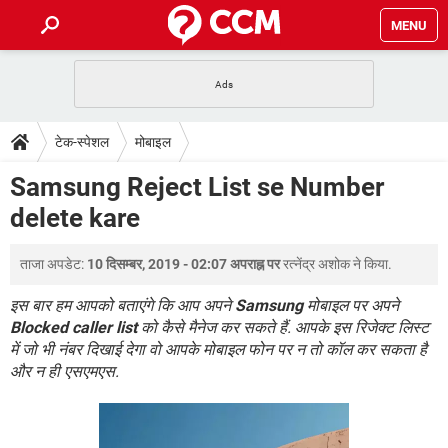
MENU
होम
JioMart से सामान ऑर्डर करें
प्रेगनेंसी ऐप्स
टेक-स्पेशल
टेक-स्पेशल
मोबाइल
फोन पर अकाउंट बैलेंस चेक
TIKTOK होम फीड मैनेज करें
2020 के फ्री एंटीवायरस
JioPhone में ArogyaSetu ऐप
डाउनलोड
Samsung Reject List se Number
WhatsApp Hack हो गया?
Lucky Patcher यूज करें
बेस्ट फ्री ऑनलाइन गेम्स
delete kare
Vidmate
PUBG Mobile
FORUM
WhatsRemoved+
ताजा अपडेट:
10 दिसम्बर, 2019 - 02:07 अपराह्न पर
रत्नेंद्र अशोक
ने किया.
TikTok Account Freeze हो गया
JioPhone में TikTok डाउनलोड
एनसाइक्लोपीडिया
SBI बैंक अकाउंट नंबर पता करें
इस बार हम आपको बताएंगे कि आप अपने
Samsung
मोबाइल पर अपने
केबल और कनेक्टर्स
कंप्यूटर बस
Blocked caller list
को कैसे मैनेज कर सकते हैं. आपके इस रिजेक्ट लिस्ट
में जो भी नंबर दिखाई देगा वो आपके मोबाइल फोन पर न तो कॉल कर सकता है
सीरियल और पैरलल पोर्ट
और न ही एसएमएस.