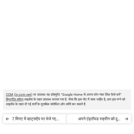
CCM
(
in.ccm.net
) पर उपलब्ध यह डॉक्युमेंट "Google Home से अपना फोन नंबर लिंक कैसे करें"
क्रिएटिव कॉमन
लाइसेंस के तहत उपलब्ध कराया गया है. जैसा कि इस नोट में साफ जाहिर है, आप इस पन्ने को
लाइसेंस के तहत दी गई शर्तों के मुताबिक संशोधित और कॉपी कर सकते हैं.
7 मिनट में व्हाट्सऐप पर भेजे गए
अपने एंड्रॉयड स्क्रीन को दूसरे
मैसेज डिलीट करें
एंड्रॉयड से शेयर कैसे करें