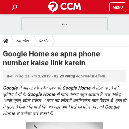
MENU
होम
JioMart से सामान ऑर्डर करें
प्रेगनेंसी ऐप्स
टेक-स्पेशल
टेक-स्पेशल
इंटरनेट
फोन पर अकाउंट बैलेंस चेक
TIKTOK होम फीड मैनेज करें
2020 के फ्री एंटीवायरस
JioPhone में ArogyaSetu ऐप
डाउनलोड
Google Home se apna phone
WhatsApp Hack हो गया?
Lucky Patcher यूज करें
बेस्ट फ्री ऑनलाइन गेम्स
number kaise link karein
Vidmate
PUBG Mobile
FORUM
WhatsRemoved+
ताजा अपडेट:
21 अगस्त, 2019 - 02:29 अपराह्न पर
स्वर्णकांता
ने किया.
TikTok Account Freeze हो गया
JioPhone में TikTok डाउनलोड
एनसाइक्लोपीडिया
SBI बैंक अकाउंट नंबर पता करें
Google
ने अब आपके फोन नंबर को
Google Home
से लिंक करने की
केबल और कनेक्टर्स
कंप्यूटर बस
सुविधा दे दी है.
Google Home
से फोन करना बहुत आसान है. बस कहिए,
"ओके गूगल, कॉल राकेश..." मगर तब कॉल में अनलिस्टेड नंबर दिखते थे. हाल ही
सीरियल और पैरलल पोर्ट
में गूगल ने ऐलान किया है कि अब आप अपने पर्सनल फोन नंबर को Google
Home से कनेक्ट कर सकते हैं.