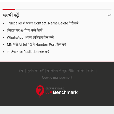
यह भी पढ़ें
Truecaller से अपना Contact, Name Delete कैसे करें
लैपटॉप पर @ चिन्ह् कैसे लिखें
WhatsApp: अपना लोकेशन कैसे भेजें
MNP से Airtel 4G में Number Port कैसे करें
स्मार्टफोन का Radiation चेक करें
टीम
प्रयोग की शर्तें
गोपनीयता से जुड़ी नीति
संपर्क
चार्टर
Cookie management