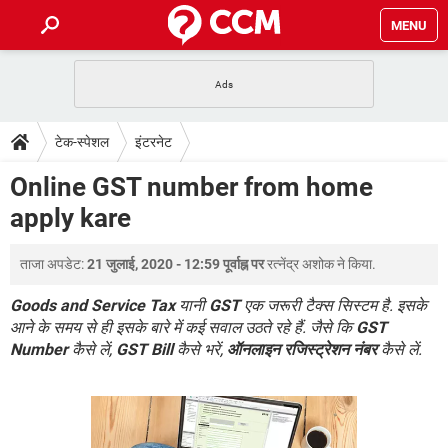
MENU
होम
JioMart से सामान ऑर्डर करें
प्रेगनेंसी ऐप्स
टेक-स्पेशल
टेक-स्पेशल
इंटरनेट
फोन पर अकाउंट बैलेंस चेक
TIKTOK होम फीड मैनेज करें
2020 के फ्री एंटीवायरस
JioPhone में ArogyaSetu ऐप
डाउनलोड
Online GST number from home
WhatsApp Hack हो गया?
Lucky Patcher यूज करें
बेस्ट फ्री ऑनलाइन गेम्स
apply kare
Vidmate
PUBG Mobile
FORUM
WhatsRemoved+
ताजा अपडेट:
21 जुलाई, 2020 - 12:59 पूर्वाह्न पर
रत्नेंद्र अशोक
ने किया.
TikTok Account Freeze हो गया
JioPhone में TikTok डाउनलोड
एनसाइक्लोपीडिया
SBI बैंक अकाउंट नंबर पता करें
Goods and Service Tax
यानी
GST
एक जरूरी टैक्स सिस्टम है. इसके
केबल और कनेक्टर्स
कंप्यूटर बस
आने के समय से ही इसके बारे में कई सवाल उठते रहे हैं. जैसे कि
GST
Number
कैसे लें,
GST Bill
कैसे भरें,
ऑनलाइन रजिस्ट्रेशन नंबर
कैसे लें.
सीरियल और पैरलल पोर्ट