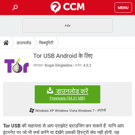
MENU
होम
JioMart से सामान ऑर्डर करें
प्रेगनेंसी ऐप्स
टेक-स्पेशल
डाउनलोड
सिक्युरिटी
फोन पर अकाउंट बैलेंस चेक
TIKTOK होम फीड मैनेज करें
2020 के फ्री एंटीवायरस
JioPhone में ArogyaSetu ऐप
डाउनलोड
Tor USB Android के लिए
WhatsApp Hack हो गया?
Lucky Patcher यूज करें
बेस्ट फ्री ऑनलाइन गेम्स
Vidmate
PUBG Mobile
संपादक:
Roger Dingledine
वर्जन:
4.0.2
FORUM
WhatsRemoved+
TikTok Account Freeze हो गया
JioPhone में TikTok डाउनलोड
एनसाइक्लोपीडिया
डाउनलोड करें
SBI बैंक अकाउंट नंबर पता करें
केबल और कनेक्टर्स
कंप्यूटर बस
Freeware
(34.31 MB)
सीरियल और पैरलल पोर्ट
Windows XP Windows Vista Windows 7
-
अंग्रेजी
Tor USB
की सहायता से आप प्राइवेट ब्राउजिंग कर सकते हैं. यानि आप
इंटरनेट पर जो भी सर्च करेंगे या देखेंगे उसकी हिस्ट्री सेव नही होगी. यह