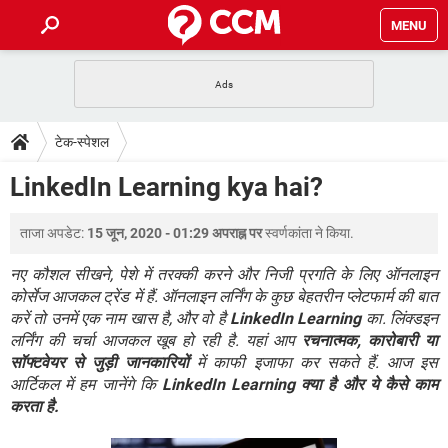
MENU
होम
JioMart से सामान ऑर्डर करें
प्रेगनेंसी ऐप्स
टेक-स्पेशल
टेक-स्पेशल
फोन पर अकाउंट बैलेंस चेक
TIKTOK होम फीड मैनेज करें
2020 के फ्री एंटीवायरस
JioPhone में ArogyaSetu ऐप
डाउनलोड
LinkedIn Learning kya hai?
WhatsApp Hack हो गया?
Lucky Patcher यूज करें
बेस्ट फ्री ऑनलाइन गेम्स
Vidmate
PUBG Mobile
FORUM
ताजा अपडेट:
15 जून, 2020 - 01:29 अपराह्न पर
स्वर्णकांता
ने किया.
WhatsRemoved+
TikTok Account Freeze हो गया
JioPhone में TikTok डाउनलोड
नए कौशल सीखने, पेशे में तरक्की करने और निजी प्रगति के लिए ऑनलाइन
एनसाइक्लोपीडिया
कोर्सेज आजकल ट्रेंड में हैं. ऑनलाइन लर्निंग के कुछ बेहतरीन प्लेटफार्म की बात
SBI बैंक अकाउंट नंबर पता करें
करें तो उनमें एक नाम खास है, और वो है
LinkedIn Learning
का. लिंक्डइन
केबल और कनेक्टर्स
कंप्यूटर बस
लर्निंग की चर्चा आजकल खूब हो रही है. यहां आप
रचनात्मक, कारोबारी या
सीरियल और पैरलल पोर्ट
सॉफ्टवेयर से जुड़ी जानकारियों
में काफी इजाफा कर सकते हैं. आज इस
आर्टिकल में हम जानेंगे कि
LinkedIn Learning क्या है और ये कैसे काम
करता है.