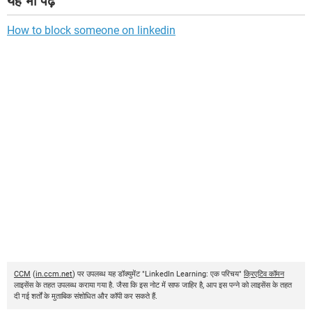
यह भी पढ़ें
How to block someone on linkedin
CCM
(
in.ccm.net
) पर उपलब्ध यह डॉक्युमेंट "LinkedIn Learning: एक परिचय"
क्रिएटिव कॉमन
लाइसेंस के तहत उपलब्ध कराया गया है. जैसा कि इस नोट में साफ जाहिर है, आप इस पन्ने को लाइसेंस के तहत
दी गई शर्तों के मुताबिक संशोधित और कॉपी कर सकते हैं.