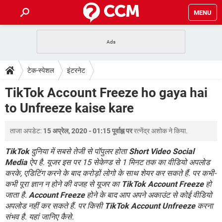
MENU
होम
JioMart से सामान ऑर्डर करें
प्रेगनेंसी ऐप्स
टेक-स्पेशल
टेक-स्पेशल
इंटरनेट
फोन पर अकाउंट बैलेंस चेक
TIKTOK होम फीड मैनेज करें
2020 के फ्री एंटीवायरस
JioPhone में ArogyaSetu ऐप
डाउनलोड
TikTok Account Freeze ho gaya hai
WhatsApp Hack हो गया?
Lucky Patcher यूज करें
बेस्ट फ्री ऑनलाइन गेम्स
to Unfreeze kaise kare
Vidmate
PUBG Mobile
FORUM
WhatsRemoved+
ताजा अपडेट:
15 अप्रेल, 2020 - 01:15 पूर्वाह्न पर
रत्नेंद्र अशोक
ने किया.
TikTok Account Freeze हो गया
JioPhone में TikTok डाउनलोड
एनसाइक्लोपीडिया
SBI बैंक अकाउंट नंबर पता करें
TikTok
दुनिया में सबसे तेजी से पॉपुलर होता
Short Video Social
केबल और कनेक्टर्स
कंप्यूटर बस
Media
ऐप है. यूजर इस पर 15 सेकेण्ड से 1 मिनट तक का वीडियो अपलोड
करके, एडिटिंग करने के बाद करोड़ों लोगो के साथ शेयर कर सकते हैं. पर कभी-
सीरियल और पैरलल पोर्ट
कभी पूरा ज्ञान न होने की वजह से यूजर का
TikTok Account Freeze
हो
जाता है.
Account Freeze
होने के बाद आप अपने अकाउंट से कोई वीडियो
अपलोड नहीं कर सकते हैं. पर किसी
TikTok Account Unfreeze
करना
संभव है. यहां जानिए कैसे.