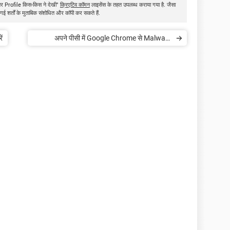
पर Profile किस-किस ने देखी"
क्रिएटिव कॉमन
लाइसेंस के तहत उपलब्ध कराया गया है. जैसा
गई शर्तों के मुताबिक संशोधित और कॉपी कर सकते हैं.
ं
अपने पीसी में Google Chrome से Malware
Remove कैसे करें