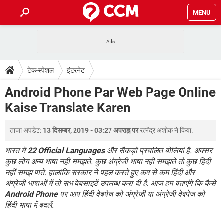
MENU
होम
JioMart से सामान ऑर्डर करें
प्रेगनेंसी ऐप्स
टेक-स्पेशल
टेक-स्पेशल
इंटरनेट
फोन पर अकाउंट बैलेंस चेक
TIKTOK होम फीड मैनेज करें
2020 के फ्री एंटीवायरस
JioPhone में ArogyaSetu ऐप
डाउनलोड
Android Phone Par Web Page Online
WhatsApp Hack हो गया?
Lucky Patcher यूज करें
बेस्ट फ्री ऑनलाइन गेम्स
Kaise Translate Karen
Vidmate
PUBG Mobile
FORUM
WhatsRemoved+
ताजा अपडेट:
13 दिसम्बर, 2019 - 03:27 अपराह्न पर
रत्नेंद्र अशोक
ने किया.
TikTok Account Freeze हो गया
JioPhone में TikTok डाउनलोड
एनसाइक्लोपीडिया
SBI बैंक अकाउंट नंबर पता करें
भारत में
22 Official Languages
और सैकड़ों प्रचलित बोलियां हैं. अक्सर
केबल और कनेक्टर्स
कंप्यूटर बस
कुछ लोग अन्य भाषा नही समझते. कुछ अंग्रेजी भाषा नही समझते तो कुछ हिदी
नहीं समझ पाते. हालांकि सरकार ने पहल करते हुए कम से कम हिंदी और
सीरियल और पैरलल पोर्ट
अंग्रेजी भाषाओं में तो सभ वेबसाइटें उपलब्ध करा दी है. आज हम बताएंगे कि कैसे
Android Phone
पर आप हिंदी वेबपेज को अंग्रेजी या अंग्रेजी वेबपेज को
हिंदी भाषा में बदलें.