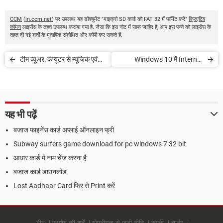
CCM
(
in.ccm.net
) पर उपलब्ध यह डॉक्युमेंट "माइक्रो SD कार्ड को FAT 32 में फॉर्मेट करें"
क्रिएटिव
कॉमन
लाइसेंस के तहत उपलब्ध कराया गया है. जैसा कि इस नोट में साफ जाहिर है, आप इस पन्ने को लाइसेंस के
तहत दी गई शर्तों के मुताबिक संशोधित और कॉपी कर सकते हैं.
टीम व्यूअर: कंप्यूटर से म्यूजिक एवं
Windows 10 में Internet
गाने शेयर करें
Explorer कैसे ओपन करें
यह भी पढ़ें
बजाज फाइनेंस कार्ड अप्लाई ऑनलाइन फ्री
Subway surfers game download for pc windows 7 32 bit
आधार कार्ड में नाम चेंज करना है
बजाज कार्ड डाउनलोड
Lost Aadhaar Card फिर से Print करें
टीम
प्रयोग की शर्तें
गोपनीयता से जुड़ी नीति
संपर्क
चार्टर