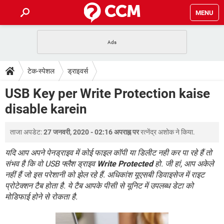
MENU
होम
JioMart से सामान ऑर्डर करें
प्रेगनेंसी ऐप्स
टेक-स्पेशल
टेक-स्पेशल
ड्राइवर्स
फोन पर अकाउंट बैलेंस चेक
TIKTOK होम फीड मैनेज करें
2020 के फ्री एंटीवायरस
JioPhone में ArogyaSetu ऐप
डाउनलोड
USB Key per Write Protection kaise
WhatsApp Hack हो गया?
Lucky Patcher यूज करें
बेस्ट फ्री ऑनलाइन गेम्स
disable karein
Vidmate
PUBG Mobile
FORUM
WhatsRemoved+
ताजा अपडेट:
27 जनवरी, 2020 - 02:16 अपराह्न पर
रत्नेंद्र अशोक
ने किया.
TikTok Account Freeze हो गया
JioPhone में TikTok डाउनलोड
एनसाइक्लोपीडिया
SBI बैंक अकाउंट नंबर पता करें
यदि आप अपने पेनड्राइव में कोई फाइल कॉपी या डिलीट नही कर पा रहे हैं तो
केबल और कनेक्टर्स
कंप्यूटर बस
संभव है कि वो USB फ्लैश ड्राइव
Write Protected
हो. जी हां, आप अकेले
नहीं हैं जो इस परेशानी को झेल रहे हैं. अधिकांश यूएसबी डिवाइसेज में राइट
सीरियल और पैरलल पोर्ट
प्रोटेक्शन टैब होता है. ये टैब आपके पीसी से यूनिट में उपलब्ध डेटा को
मोडिफाई होने से रोकता है.