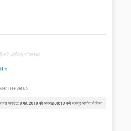
से करें -ऑफिस सॉफ्टवेयर
ekhe
-
ser Free Set up
ताजा अपडेट:
8 मई, 2018 को अपराह्न 08:13 बजे
रत्नेंद्र अशोक
ने किया.