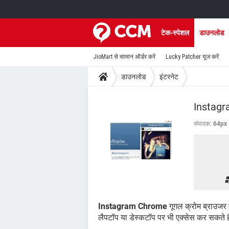
टेक-स्पेशल
डाउनलोड
JioMart से सामान ऑर्डर करें
Lucky Patcher यूज करें
डाउनलोड
इंटरनेट
Instagr
संपादक:
64px
Instagram Chrome
गूगल क्रोम ब्राउज
लैपटॉप या डेस्कटॉप पर भी एक्सेस कर सकते है