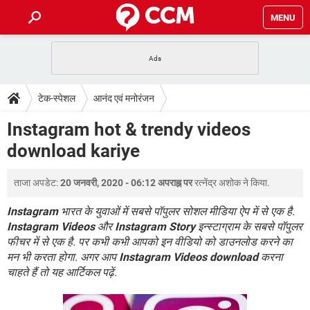
MENU
होम
JioMart से सामान ऑर्डर करें
प्रेगनेंसी ऐप्स
टेक-स्पेशल
टेक-स्पेशल
आनंद एवं मनोरंजन
फोन पर अकाउंट बैलेंस चेक
TIKTOK होम फीड मैनेज करें
2020 के फ्री एंटीवायरस
JioPhone में ArogyaSetu ऐप
डाउनलोड
Instagram hot & trendy videos
WhatsApp Hack हो गया?
Lucky Patcher यूज करें
बेस्ट फ्री ऑनलाइन गेम्स
download kariye
Vidmate
PUBG Mobile
FORUM
WhatsRemoved+
ताजा अपडेट:
20 जनवरी, 2020 - 06:12 अपराह्न पर
रत्नेंद्र अशोक
ने किया.
TikTok Account Freeze हो गया
JioPhone में TikTok डाउनलोड
एनसाइक्लोपीडिया
SBI बैंक अकाउंट नंबर पता करें
Instagram
भारत के युवाओं में सबसे पॉपुलर सोशल मीडिया ऐप में से एक है.
केबल और कनेक्टर्स
कंप्यूटर बस
Instagram Videos
और
Instagram Story
इन्स्टाग्राम के सबसे पॉपुलर
फीचर में से एक है. पर कभी कभी आपको इन वीडियो को डाउनलोड करने का
सीरियल और पैरलल पोर्ट
मन भी करता होगा. अगर आप
Instagram Videos download
करना
चाहते हैं तो यह आर्टिकल पढ़ें.