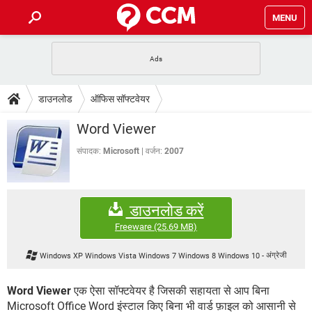
MENU
होम
JioMart से सामान ऑर्डर करें
प्रेगनेंसी ऐप्स
टेक-स्पेशल
डाउनलोड
ऑफिस सॉफ्टवेयर
फोन पर अकाउंट बैलेंस चेक
TIKTOK होम फीड मैनेज करें
2020 के फ्री एंटीवायरस
JioPhone में ArogyaSetu ऐप
डाउनलोड
Word Viewer
WhatsApp Hack हो गया?
Lucky Patcher यूज करें
बेस्ट फ्री ऑनलाइन गेम्स
Vidmate
PUBG Mobile
संपादक:
Microsoft
वर्जन:
2007
FORUM
WhatsRemoved+
TikTok Account Freeze हो गया
JioPhone में TikTok डाउनलोड
एनसाइक्लोपीडिया
डाउनलोड करें
SBI बैंक अकाउंट नंबर पता करें
केबल और कनेक्टर्स
कंप्यूटर बस
Freeware
(25.69 MB)
सीरियल और पैरलल पोर्ट
Windows XP Windows Vista Windows 7 Windows 8 Windows 10
-
अंग्रेजी
Word Viewer
एक ऐसा सॉफ्टवेयर है जिसकी सहायता से आप बिना
Microsoft Office Word इंस्टाल किए बिना भी वार्ड फ़ाइल को आसानी से