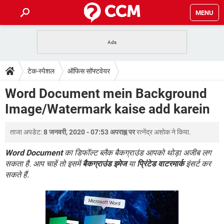
MENU
होम
JioMart से सामान ऑर्डर करें
प्रेगनेंसी ऐप्स
टेक-स्पेशल
टेक-स्पेशल
ऑफिस सॉफ्टवेयर
फोन पर अकाउंट बैलेंस चेक
TIKTOK होम फीड मैनेज करें
2020 के फ्री एंटीवायरस
JioPhone में ArogyaSetu ऐप
डाउनलोड
Word Document mein Background
WhatsApp Hack हो गया?
Lucky Patcher यूज करें
बेस्ट फ्री ऑनलाइन गेम्स
Image/Watermark kaise add karein
Vidmate
PUBG Mobile
FORUM
WhatsRemoved+
ताजा अपडेट:
8 जनवरी, 2020 - 07:53 अपराह्न पर
रत्नेंद्र अशोक
ने किया.
TikTok Account Freeze हो गया
JioPhone में TikTok डाउनलोड
एनसाइक्लोपीडिया
SBI बैंक अकाउंट नंबर पता करें
Word Document
का डिफॉल्ट ब्लैक बैकग्राउंड आपको थोड़ा अजीब लग
केबल और कनेक्टर्स
कंप्यूटर बस
सकता है. आप चाहें तो इसमें
बैकग्राउंड इमेज
या
प्रिंटेड वाटरमार्क
इंसर्ट कर
सकते हैं.
सीरियल और पैरलल पोर्ट