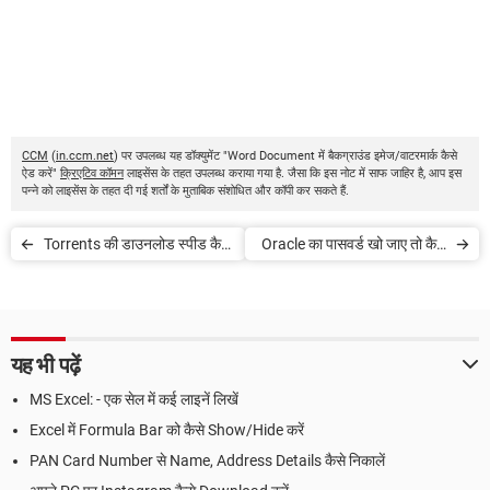
CCM
(
in.ccm.net
) पर उपलब्ध यह डॉक्युमेंट "Word Document में बैकग्राउंड इमेज/वाटरमार्क कैसे
ऐड करें"
क्रिएटिव कॉमन
लाइसेंस के तहत उपलब्ध कराया गया है. जैसा कि इस नोट में साफ जाहिर है, आप इस
पन्ने को लाइसेंस के तहत दी गई शर्तों के मुताबिक संशोधित और कॉपी कर सकते हैं.
Torrents की डाउनलोड स्पीड कैसे
Oracle का पासवर्ड खो जाए तो कैसे
बढ़ाएं
हासिल करें
यह भी पढ़ें
MS Excel: - एक सेल में कई लाइनें लिखें
Excel में Formula Bar को कैसे Show/Hide करें
PAN Card Number से Name, Address Details कैसे निकालें