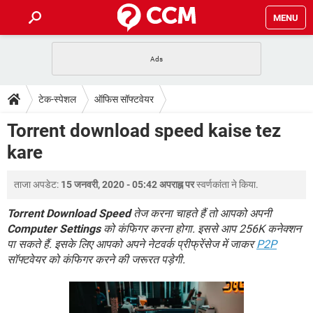
MENU
होम
JioMart से सामान ऑर्डर करें
प्रेगनेंसी ऐप्स
टेक-स्पेशल
टेक-स्पेशल
ऑफिस सॉफ्टवेयर
फोन पर अकाउंट बैलेंस चेक
TIKTOK होम फीड मैनेज करें
2020 के फ्री एंटीवायरस
JioPhone में ArogyaSetu ऐप
डाउनलोड
Torrent download speed kaise tez
WhatsApp Hack हो गया?
Lucky Patcher यूज करें
बेस्ट फ्री ऑनलाइन गेम्स
kare
Vidmate
PUBG Mobile
FORUM
WhatsRemoved+
ताजा अपडेट:
15 जनवरी, 2020 - 05:42 अपराह्न पर
स्वर्णकांता
ने किया.
TikTok Account Freeze हो गया
JioPhone में TikTok डाउनलोड
एनसाइक्लोपीडिया
SBI बैंक अकाउंट नंबर पता करें
Torrent Download Speed
तेज करना चाहते हैं तो आपको अपनी
केबल और कनेक्टर्स
कंप्यूटर बस
Computer Settings
को कंफिगर करना होगा. इससे आप 256K कनेक्शन
पा सकते हैं. इसके लिए आपको अपने नेटवर्क प्रीफ्रेंसेज में जाकर
P2P
सीरियल और पैरलल पोर्ट
सॉफ्टवेयर को कंफिगर करने की जरूरत पड़ेगी.