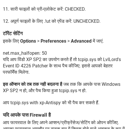
11. सारी फाइलों को प्री-एलोकेट करें: CHECKED.
12. अपूर्ण फाइलों के लिए .!ut को एपेंड करें: UNCHECKED.
टॉरेंट सेटिंग
इसके लिए
Options
>
Preferences
>
Advanced
में जाएं.
net.max_halfopen: 50
यदि आप विंडो XP SP2 का उपयोग करते हैं तो tcpip.sys को LvlLord's
Event ID 4226 Patcher के साथ पैच कीजिए. इससे आपको बेहतर
परफॉर्मेंस मिलेगा.
इस ऑप्शन को तब तक नही बदलना है
जब तक कि आपके पास Windows
XP SP2 न हो, और पैच किया हुआ tcpip.sys न हो.
आप tcpip.sys with xp-Antispy को भी पैच कर सकते हैं.
यदि आपके पास Firewall है
आप फायरवाल के लिए अपने आप्शन/प्रीफ्रेंसेज/सेटिंग को ओपन कीजिए.
आपका फायरबाल आमतौर पर टास्क बार में क्लिक होने वाले आइकन के रूप में