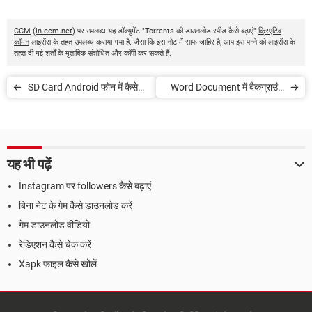
CCM
(
in.ccm.net
) पर उपलब्ध यह डॉक्युमेंट "Torrents की डाउनलोड स्पीड कैसे बढ़ाएं"
क्रिएटिव
कॉमन
लाइसेंस के तहत उपलब्ध कराया गया है. जैसा कि इस नोट में साफ जाहिर है, आप इस पन्ने को लाइसेंस के
तहत दी गई शर्तों के मुताबिक संशोधित और कॉपी कर सकते हैं.
SD Card Android फोन में कैसे
Word Document में बैकग्राउंड
Format करें
इमेज/वाटरमार्क कैसे ऐड करें
यह भी पढ़ें
Instagram पर followers कैसे बढ़ाएं
बिना नेट के गेम कैसे डाउनलोड करें
गेम डाउनलोड वीडियो
रेडिएशन कैसे चेक करें
Xapk फ़ाइल कैसे खोलें