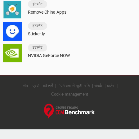
इंटरनेट
Remove China Apps
इंटरनेट
Sticker.ly
इंटरनेट
NVIDIA GeForce NOW
टीम
प्रयोग की शर्तें
गोपनीयता से जुड़ी नीति
संपर्क
चार्टर
Cookie management