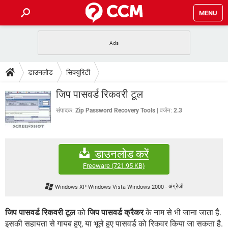
MENU
होम
JioMart से सामान ऑर्डर करें
प्रेगनेंसी ऐप्स
टेक-स्पेशल
डाउनलोड
सिक्युरिटी
फोन पर अकाउंट बैलेंस चेक
TIKTOK होम फीड मैनेज करें
2020 के फ्री एंटीवायरस
JioPhone में ArogyaSetu ऐप
डाउनलोड
जिप पासवर्ड रिकवरी टूल
WhatsApp Hack हो गया?
Lucky Patcher यूज करें
बेस्ट फ्री ऑनलाइन गेम्स
Vidmate
PUBG Mobile
संपादक:
Zip Password Recovery Tools
वर्जन:
2.3
FORUM
WhatsRemoved+
TikTok Account Freeze हो गया
JioPhone में TikTok डाउनलोड
एनसाइक्लोपीडिया
डाउनलोड करें
SBI बैंक अकाउंट नंबर पता करें
केबल और कनेक्टर्स
कंप्यूटर बस
Freeware
(721.95 KB)
सीरियल और पैरलल पोर्ट
Windows XP Windows Vista Windows 2000
-
अंग्रेजी
जिप पासवर्ड रिकवरी टूल
को
जिप पासवर्ड क्रैकर
के नाम से भी जाना जाता है.
इसकी सहायता से गायब हुए, या भूले हुए पासवर्ड को रिकवर किया जा सकता है.