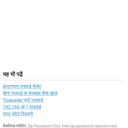
यह भी पढ़ें
इंस्टाग्राम पासवर्ड रीसेट
बिना पासवर्ड के फेसबुक कैसे खोले
Truecaller फ्री पासवर्ड
192.168 ओ 1 पासवर्ड
गूगल फोटो रिकवरी
वैकल्पिक स्पेलिंग:
Zip Password Tool, free zip password recovery tool