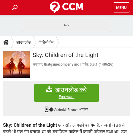
MENU
होम
JioMart से सामान ऑर्डर करें
प्रेगनेंसी ऐप्स
टेक-स्पेशल
डाउनलोड
वीडियो गेम
फोन पर अकाउंट बैलेंस चेक
TIKTOK होम फीड मैनेज करें
2020 के फ्री एंटीवायरस
JioPhone में ArogyaSetu ऐप
डाउनलोड
Sky: Children of the Light
WhatsApp Hack हो गया?
Lucky Patcher यूज करें
बेस्ट फ्री ऑनलाइन गेम्स
Vidmate
PUBG Mobile
संपादक:
thatgamecompany inc
वर्जन:
0.9.1 (148626)
FORUM
WhatsRemoved+
TikTok Account Freeze हो गया
JioPhone में TikTok डाउनलोड
एनसाइक्लोपीडिया
डाउनलोड करें
SBI बैंक अकाउंट नंबर पता करें
केबल और कनेक्टर्स
कंप्यूटर बस
Freeware
सीरियल और पैरलल पोर्ट
Android iPhone
-
अंग्रेजी
Sky: Children of the Light
एक सोशल एडवेंचर गेम है. कंपनी ने इससे
पहले भी एक गेम बनाया था जो यूरोपियन मार्केट में काफी पॉपुलर हुआ था. उस