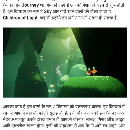
गेम का नाम
Journey
था. गेम की कहानी एक एनीमेशन किंगडम से शुरू होती
है. इस किंगडम का नाम है
Sky
और यहां रहने वालों को बोला जाता है
Children of Light
. कहानी इंट्रेस्टिंग लगी? गेम भी उतना ही रोचक है.
आपका काम है इस वर्ल्ड के उन 7 किंगडम को एक्सप्लोर करना. हर किंगडम में
जाकर आपको वहां की पहेली सुलझानी है. इसी दौरान आपको इस गेम पर अपना
नेटवर्क मजबूत करके दोस्त बनाने हैं. आपको जेस्चर, साउंड, गिफ्ट ऑफ़ लाइट
आदि एक्सचेंज करना होगा. इसी की सहायता से आप गेम में आगे बढ़ पाएंगे. और