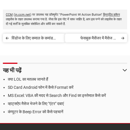
CCM
(
in.ccm.net
) पर उपलब्ध यह डॉक्युमेंट "PowerPoint का Action Button"
क्रिएटिव कॉमन
लाइसेंस के तहत उपलब्ध कराया गया है. जैसा कि इस नोट में साफ जाहिर है, आप इस पन्ने को लाइसेंस के तहत
दी गई शर्तों के मुताबिक संशोधित और कॉपी कर सकते हैं.
विंडोज के लिए कमाल के कमांड
फेसबुक मैसेंजर में मैसेज और
प्रॉम्प्ट्स
कन्वर्सेशन डिलीट कैसे करें
यह भी पढ़ें
क्या LOL का मतलब जानते हैं
SD Card Android फोन में कैसे Format करें
MS Excel: VBA की मदद से Search और Find का इस्तेमाल कैसे करें
व्हाट्सऐप मैसेज भेजने के लिए "एंटर" दबाएं
कंप्यूटर के Beep Error को कैसे पहचानें