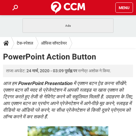
MENU
होम
JioMart से सामान ऑर्डर करें
प्रेगनेंसी ऐप्स
टेक-स्पेशल
टेक-स्पेशल
ऑफिस सॉफ्टवेयर
फोन पर अकाउंट बैलेंस चेक
TIKTOK होम फीड मैनेज करें
2020 के फ्री एंटीवायरस
JioPhone में ArogyaSetu ऐप
डाउनलोड
PowerPoint Action Button
WhatsApp Hack हो गया?
Lucky Patcher यूज करें
बेस्ट फ्री ऑनलाइन गेम्स
Vidmate
PUBG Mobile
FORUM
ताजा अपडेट:
24 मार्च, 2020 - 03:09 पूर्वाह्न पर
रत्नेंद्र अशोक
ने किया.
WhatsRemoved+
TikTok Account Freeze हो गया
JioPhone में TikTok डाउनलोड
आज हम
PowerPoint Presentation
में एक्शन बटन ऐ़ड करना सीखेंगे.
एनसाइक्लोपीडिया
एक्शन बटन की मदद से प्रेजेनटेशन में आपकी स्लाइड या खास एक्शन को
SBI बैंक अकाउंट नंबर पता करें
ट्रिगर करते हुए तेजी से नेविगेट करने की सहूलियत मिलती है. उदाहरण के लिए,
केबल और कनेक्टर्स
कंप्यूटर बस
आप एक्शन बटन का प्रयोग अपने प्रेजेनटेशन में आगे-पीछे मूव करने, स्लाइड में
सीरियल और पैरलल पोर्ट
वीडियो या ऑडियो प्ले करने, या सीधा प्रेजेनटेशन से किसी दूसरे प्रोग्राम को
लॉन्च करने में कर सकते हैं.