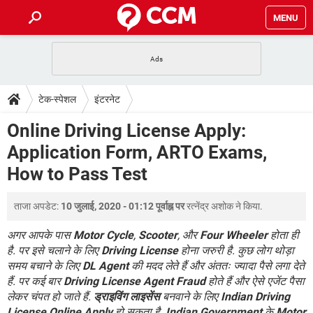
MENU
होम
JioMart से सामान ऑर्डर करें
प्रेगनेंसी ऐप्स
टेक-स्पेशल
टेक-स्पेशल
इंटरनेट
फोन पर अकाउंट बैलेंस चेक
TIKTOK होम फीड मैनेज करें
2020 के फ्री एंटीवायरस
JioPhone में ArogyaSetu ऐप
डाउनलोड
Online Driving License Apply:
WhatsApp Hack हो गया?
Lucky Patcher यूज करें
बेस्ट फ्री ऑनलाइन गेम्स
Application Form, ARTO Exams,
Vidmate
PUBG Mobile
FORUM
How to Pass Test
WhatsRemoved+
TikTok Account Freeze हो गया
JioPhone में TikTok डाउनलोड
एनसाइक्लोपीडिया
ताजा अपडेट:
10 जुलाई, 2020 - 01:12 पूर्वाह्न पर
रत्नेंद्र अशोक
ने किया.
SBI बैंक अकाउंट नंबर पता करें
केबल और कनेक्टर्स
कंप्यूटर बस
अगर आपके पास
Motor Cycle
,
Scooter
, और
Four Wheeler
होता ही
सीरियल और पैरलल पोर्ट
है. पर इसे चलाने के लिए
Driving License
होना जरुरी है. कुछ लोग थोड़ा
समय बचाने के लिए
DL Agent
की मदद लेते हैं और अंततः ज्यादा पैसे लगा देते
हैं. पर कई बार
Driving License Agent Fraud
होते हैं और ऐसे एजेंट पैसा
लेकर चंपत हो जाते हैं.
ड्राइविंग लाइसेंस
बनवाने के लिए
Indian Driving
License Online Apply
हो सकता है.
Indian Government
के
Motor