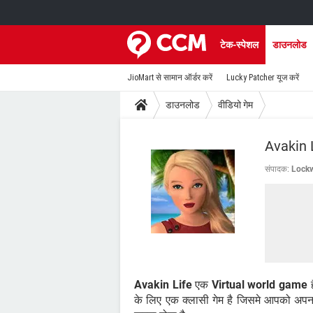
टेक-स्पेशल
डाउनलोड
JioMart से सामान ऑर्डर करें
Lucky Patcher यूज करें
डाउनलोड
वीडियो गेम
Avakin 
संपादक:
Lockw
Avakin Life
एक
Virtual world game
ह
के लिए एक क्लासी गेम है जिसमे आपको अपना