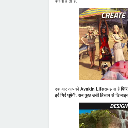
करना होता है.
एक बार आपको
Avakin Life
समझना है
फिर 
इर्द गिर्द घूमेगी. सब कुछ उसी हिसाब से डिजाइ