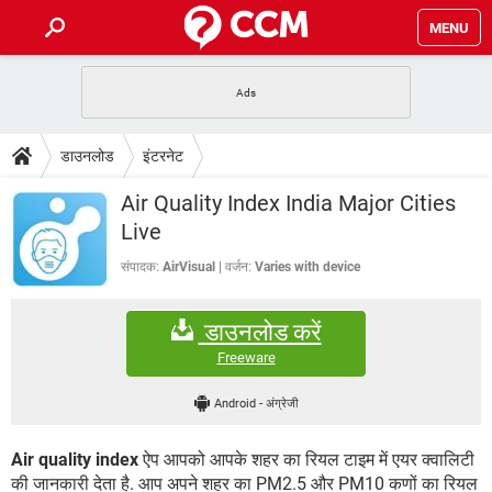
MENU
होम
JioMart से सामान ऑर्डर करें
प्रेगनेंसी ऐप्स
टेक-स्पेशल
डाउनलोड
इंटरनेट
फोन पर अकाउंट बैलेंस चेक
TIKTOK होम फीड मैनेज करें
2020 के फ्री एंटीवायरस
JioPhone में ArogyaSetu ऐप
डाउनलोड
Air Quality Index India Major Cities
WhatsApp Hack हो गया?
Lucky Patcher यूज करें
बेस्ट फ्री ऑनलाइन गेम्स
Live
Vidmate
PUBG Mobile
FORUM
संपादक:
AirVisual
वर्जन:
Varies with device
WhatsRemoved+
TikTok Account Freeze हो गया
JioPhone में TikTok डाउनलोड
एनसाइक्लोपीडिया
डाउनलोड करें
SBI बैंक अकाउंट नंबर पता करें
केबल और कनेक्टर्स
कंप्यूटर बस
Freeware
सीरियल और पैरलल पोर्ट
Android
-
अंग्रेजी
Air quality index
ऐप आपको आपके शहर का रियल टाइम में एयर क्वालिटी
की जानकारी देता है. आप अपने शहर का PM2.5 और PM10 कणों का रियल