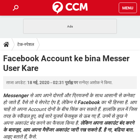
MENU
होम
JioMart से सामान ऑर्डर करें
प्रेगनेंसी ऐप्स
टेक-स्पेशल
टेक-स्पेशल
फोन पर अकाउंट बैलेंस चेक
TIKTOK होम फीड मैनेज करें
2020 के फ्री एंटीवायरस
JioPhone में ArogyaSetu ऐप
डाउनलोड
Facebook Account ke bina Messer
WhatsApp Hack हो गया?
Lucky Patcher यूज करें
बेस्ट फ्री ऑनलाइन गेम्स
User Kare
Vidmate
PUBG Mobile
FORUM
WhatsRemoved+
ताजा अपडेट:
18 मई, 2020 - 02:31 पूर्वाह्न पर
रत्नेंद्र अशोक
ने किया.
TikTok Account Freeze हो गया
JioPhone में TikTok डाउनलोड
एनसाइक्लोपीडिया
SBI बैंक अकाउंट नंबर पता करें
Messenger
से आप अपने दोस्तों और प्रियजनों के साथ आसानी से कनेक्ट
केबल और कनेक्टर्स
कंप्यूटर बस
हो जाते हैं. वैसे तो ये सेपरेट ऐप है, लेकिन ये
Facebook
का भी हिस्सा है. आप
चाहें तो अपना Account दोनों के बीच सिंक कर सकते हैं. हालांकि हाल में जिस
सीरियल और पैरलल पोर्ट
तरह के स्कैंडल हुए, कई सारे यूजर्स फेसबुक से ऊब गए हैं. उनमें से कुछ ने
अपना अकाउंट बंद करने का फैसला किया है.
लेकिन अपना अकाउंट बंद करने
के बावजूद, आप अपना मैसेंजर अकाउंट जारी रख सकते हैं. है ना, बढिया बात.
आइए बताते हैं, कैसे.