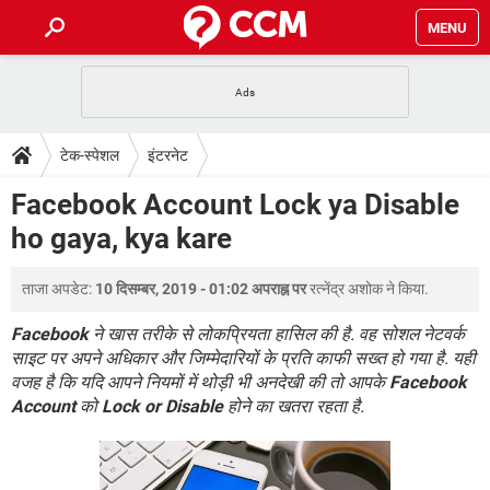
MENU
होम
JioMart से सामान ऑर्डर करें
प्रेगनेंसी ऐप्स
टेक-स्पेशल
टेक-स्पेशल
इंटरनेट
फोन पर अकाउंट बैलेंस चेक
TIKTOK होम फीड मैनेज करें
2020 के फ्री एंटीवायरस
JioPhone में ArogyaSetu ऐप
डाउनलोड
Facebook Account Lock ya Disable
WhatsApp Hack हो गया?
Lucky Patcher यूज करें
बेस्ट फ्री ऑनलाइन गेम्स
ho gaya, kya kare
Vidmate
PUBG Mobile
FORUM
WhatsRemoved+
ताजा अपडेट:
10 दिसम्बर, 2019 - 01:02 अपराह्न पर
रत्नेंद्र अशोक
ने किया.
TikTok Account Freeze हो गया
JioPhone में TikTok डाउनलोड
एनसाइक्लोपीडिया
SBI बैंक अकाउंट नंबर पता करें
Facebook
ने खास तरीके से लोकप्रियता हासिल की है. वह सोशल नेटवर्क
केबल और कनेक्टर्स
कंप्यूटर बस
साइट पर अपने अधिकार और जिम्मेदारियों के प्रति काफी सख्त हो गया है. यही
वजह है कि यदि आपने नियमों में थोड़ी भी अनदेखी की तो आपके
Facebook
सीरियल और पैरलल पोर्ट
Account
को
Lock or Disable
होने का खतरा रहता है.