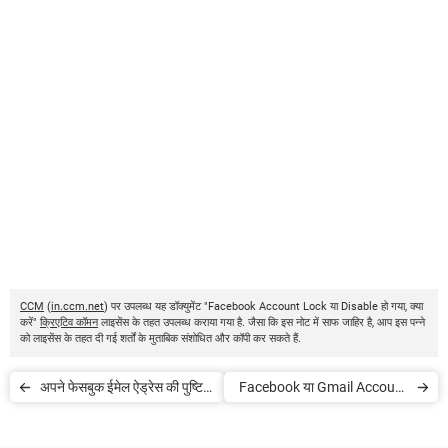
CCM
(
in.ccm.net
) पर उपलब्ध यह डॉक्युमेंट "Facebook Account Lock या Disable हो गया, क्या
करें"
क्रिएटिव कॉमन
लाइसेंस के तहत उपलब्ध कराया गया है. जैसा कि इस नोट में साफ जाहिर है, आप इस पन्ने
को लाइसेंस के तहत दी गई शर्तों के मुताबिक संशोधित और कॉपी कर सकते हैं.
अपने फेसबुक ईमेल ऐड्रेस की पुष्टि
Facebook या Gmail Account
कैसे करें
से Yahoo Mail में कैसे जाएं