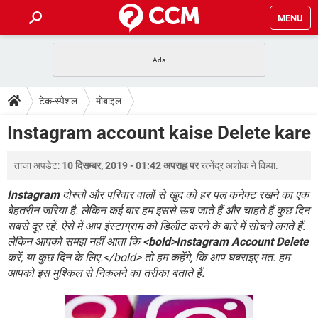
MENU
होम
JioMart से सामान ऑर्डर करें
प्रेगनेंसी ऐप्स
टेक-स्पेशल
टेक-स्पेशल
मोबाइल
फोन पर अकाउंट बैलेंस चेक
TIKTOK होम फीड मैनेज करें
2020 के फ्री एंटीवायरस
JioPhone में ArogyaSetu ऐप
डाउनलोड
Instagram account kaise Delete kare
WhatsApp Hack हो गया?
Lucky Patcher यूज करें
बेस्ट फ्री ऑनलाइन गेम्स
Vidmate
PUBG Mobile
FORUM
ताजा अपडेट:
10 दिसम्बर, 2019 - 01:42 अपराह्न पर
रत्नेंद्र अशोक
ने किया.
WhatsRemoved+
TikTok Account Freeze हो गया
JioPhone में TikTok डाउनलोड
Instagram
दोस्तों और परिवार वालों से खुद को हर पल कनेक्ट रखने का एक
एनसाइक्लोपीडिया
बेहतरीन जरिया है. लेकिन कई बार हम इससे ऊब जाते हैं और चाहते हैं कुछ दिन
SBI बैंक अकाउंट नंबर पता करें
सबसे दूर रहें. ऐसे में आप इंस्टाग्राम को डिलीट करने के बारे में सोचने लगते हैं.
केबल और कनेक्टर्स
कंप्यूटर बस
लेकिन आपको समझ नहीं आता कि
<bold>Instagram Account Delete
सीरियल और पैरलल पोर्ट
करें, या कुछ दिन के लिए.</bold> तो हम कहेंगे, कि आप घबराइए मत. हम
आपको इस मुश्किल से निकलने का तरीका बताते हैं.