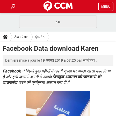
MENU
होम
JioMart से सामान ऑर्डर करें
प्रेगनेंसी ऐप्स
टेक-स्पेशल
टेक-स्पेशल
इंटरनेट
फोन पर अकाउंट बैलेंस चेक
TIKTOK होम फीड मैनेज करें
2020 के फ्री एंटीवायरस
JioPhone में ArogyaSetu ऐप
डाउनलोड
Facebook Data download Karen
WhatsApp Hack हो गया?
Lucky Patcher यूज करें
बेस्ट फ्री ऑनलाइन गेम्स
Vidmate
PUBG Mobile
FORUM
Dernière mise à jour le
19 अगस्त 2019 à 07:25
par
स्वर्णकांता
.
WhatsRemoved+
TikTok Account Freeze हो गया
JioPhone में TikTok डाउनलोड
Facebook
ने पिछले कुछ महीनों में अपनी सुरक्षा पर अच्छा खासा काम किया
एनसाइक्लोपीडिया
है और इसी क्रम में कंपनी ने आपके
फेसबुक अकाउंट की जानकारी को
SBI बैंक अकाउंट नंबर पता करें
डाउनलोड
करने की प्रक्रिया आसान बना दी है.
केबल और कनेक्टर्स
कंप्यूटर बस
सीरियल और पैरलल पोर्ट