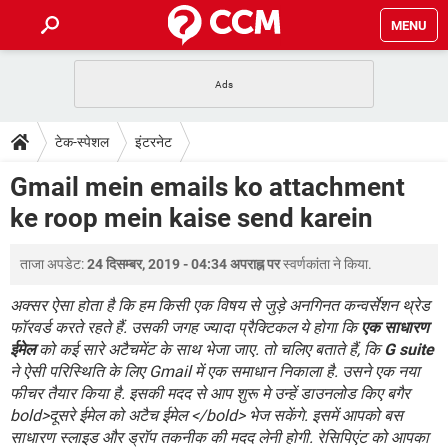
MENU
होम
JioMart से सामान ऑर्डर करें
प्रेगनेंसी ऐप्स
टेक-स्पेशल
टेक-स्पेशल
इंटरनेट
फोन पर अकाउंट बैलेंस चेक
TIKTOK होम फीड मैनेज करें
2020 के फ्री एंटीवायरस
JioPhone में ArogyaSetu ऐप
डाउनलोड
Gmail mein emails ko attachment
WhatsApp Hack हो गया?
Lucky Patcher यूज करें
बेस्ट फ्री ऑनलाइन गेम्स
ke roop mein kaise send karein
Vidmate
PUBG Mobile
FORUM
WhatsRemoved+
ताजा अपडेट:
24 दिसम्बर, 2019 - 04:34 अपराह्न पर
स्वर्णकांता
ने किया.
TikTok Account Freeze हो गया
JioPhone में TikTok डाउनलोड
एनसाइक्लोपीडिया
SBI बैंक अकाउंट नंबर पता करें
अक्सर ऐसा होता है कि हम किसी एक विषय से जुड़े अनगिनत कन्वर्सेशन थ्रेड
केबल और कनेक्टर्स
कंप्यूटर बस
फॉरवर्ड करते रहते हैं. उसकी जगह ज्यादा प्रैक्टिकल ये होगा कि
एक साधारण
ईमेल
को कई सारे अटैचमेंट के साथ भेजा जाए. तो चलिए बताते हैं, कि
G suite
सीरियल और पैरलल पोर्ट
ने ऐसी परिस्थिति के लिए Gmail में एक समाधान निकाला है. उसने एक नया
फीचर तैयार किया है. इसकी मदद से आप शुरू मे उन्हें डाउनलोड किए बगैर
bold>दूसरे ईमेल को अटैच ईमेल </bold> भेज सकेंगे. इसमें आपको बस
साधारण स्लाइड और ड्रॉप तकनीक की मदद लेनी होगी. रेसिपिएंट को आपका