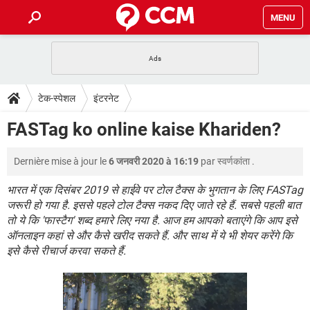
MENU
होम
JioMart से सामान ऑर्डर करें
प्रेगनेंसी ऐप्स
टेक-स्पेशल
टेक-स्पेशल
इंटरनेट
फोन पर अकाउंट बैलेंस चेक
TIKTOK होम फीड मैनेज करें
2020 के फ्री एंटीवायरस
JioPhone में ArogyaSetu ऐप
डाउनलोड
FASTag ko online kaise Khariden?
WhatsApp Hack हो गया?
Lucky Patcher यूज करें
बेस्ट फ्री ऑनलाइन गेम्स
Vidmate
PUBG Mobile
FORUM
Dernière mise à jour le
6 जनवरी 2020 à 16:19
par
स्वर्णकांता
.
WhatsRemoved+
TikTok Account Freeze हो गया
JioPhone में TikTok डाउनलोड
भारत में एक दिसंबर 2019 से हाईवे पर टोल टैक्स के भुगतान के लिए FASTag
एनसाइक्लोपीडिया
जरूरी हो गया है. इससे पहले टोल टैक्स नकद दिए जाते रहे हैं. सबसे पहली बात
SBI बैंक अकाउंट नंबर पता करें
तो ये कि 'फास्टैग' शब्द हमारे लिए नया है. आज हम आपको बताएंगे कि आप इसे
केबल और कनेक्टर्स
कंप्यूटर बस
ऑनलाइन कहां से और कैसे खरीद सकते हैं. और साथ में ये भी शेयर करेंगे कि
सीरियल और पैरलल पोर्ट
इसे कैसे रीचार्ज करवा सकते हैं.