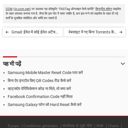
CCM
(
in.ccm.net
) पर उपलब्ध यह डॉक्युमेंट "FASTag ऑनलाइन कैसे खरीदें"
क्रिएटिव कॉमन
लाइसेंस
के तहत उपलब्ध कराया गया है. जैसा कि इस नोट में साफ जाहिर है, आप इस पन्ने को लाइसेंस के तहत दी गई
शर्तों के मुताबिक संशोधित और कॉपी कर सकते हैं.
Gmail: ईमेल में कोई ईमेल अटैच
वेबसाइट में गए बिना Torrents कैसे
कैसे करें
डाउनलोड करें
यह भी पढ़ें
Samsung Mobile Master Reset Code पता करें
बिना ऐप इंस्टॉल किए QR Codes रीड कैसे करें
व्हाट्सऐप वेरिफिकेशन कोड ना मिले, तो क्या करें
Facebook Confirmation Code नहीं मिला
Samsung Galaxy फोन को Hard Reset कैसे करें
Equipe
Conditions générales
गोपनीयता से जुड़ी नीति
संपर्क
Charte