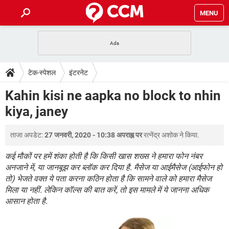
MENU
होम
JioMart से सामान ऑर्डर करें
प्रेगनेंसी ऐप्स
टेक-स्पेशल
टेक-स्पेशल
इंटरनेट
फोन पर अकाउंट बैलेंस चेक
TIKTOK होम फीड मैनेज करें
2020 के फ्री एंटीवायरस
JioPhone में ArogyaSetu ऐप
डाउनलोड
Kahin kisi ne aapka no block to nhin
WhatsApp Hack हो गया?
Lucky Patcher यूज करें
बेस्ट फ्री ऑनलाइन गेम्स
kiya, janey
Vidmate
PUBG Mobile
FORUM
WhatsRemoved+
ताजा अपडेट:
27 जनवरी, 2020 - 10:38 अपराह्न पर
रत्नेंद्र अशोक
ने किया.
TikTok Account Freeze हो गया
JioPhone में TikTok डाउनलोड
एनसाइक्लोपीडिया
SBI बैंक अकाउंट नंबर पता करें
कई मौकों पर हमें शंका होती है कि किसी खास शख्स ने हमारा फोन नंबर
केबल और कनेक्टर्स
कंप्यूटर बस
अनजाने में, या जानबूझ कर ब्लॉक कर दिया है. मैसेज या आईमैसेज (आईफोन हो
तो) भेजते वक्त ये पता करना कठिन होता है कि सामने वाले को हमारा मैसेज
सीरियल और पैरलल पोर्ट
मिला या नहीं. लेकिन कॉल्स की बात करें, तो इस मामले में ये जानना अधिक
आसान होता है.